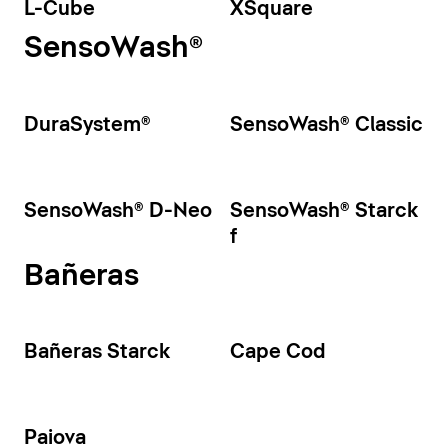
L-Cube
XSquare
SensoWash®
DuraSystem®
SensoWash® Classic
SensoWash® D-Neo
SensoWash® Starck
f
Bañeras
Bañeras Starck
Cape Cod
Paiova