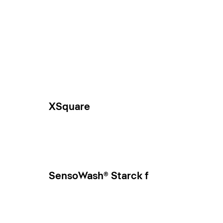
XSquare
SensoWash® Starck f