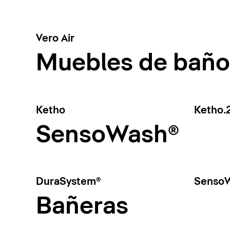
Vero Air
Muebles de baño
Ketho
Ketho.
SensoWash®
DuraSystem®
SensoW
Bañeras