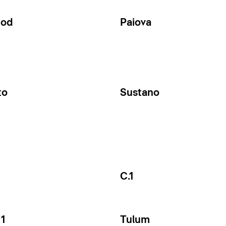
Cod
Paiova
to
Sustano
C.1
1
Tulum