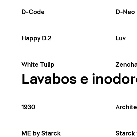
D-Code
D-Neo
Happy D.2
Luv
White Tulip
Zench
Lavabos e inodor
1930
Archit
ME by Starck
Starck 