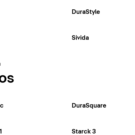
DuraStyle
Sivida
a
os
ec
DuraSquare
1
Starck 3