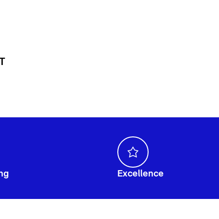
 T
ng
Excellence