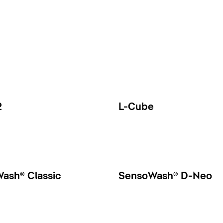
2
L-Cube
ash® Classic
SensoWash® D-Neo