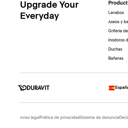
Upgrade Your
Product
Lavabos
Everyday
Aseos y b
Grifería d
Inodoros 
Duchas
Bañeras
España
Aviso legal
Política de privacidad
Sistema de denuncia
Decl