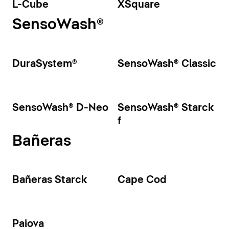
L-Cube
XSquare
SensoWash®
DuraSystem®
SensoWash® Classic
SensoWash® D-Neo
SensoWash® Starck
f
Bañeras
Bañeras Starck
Cape Cod
Paiova