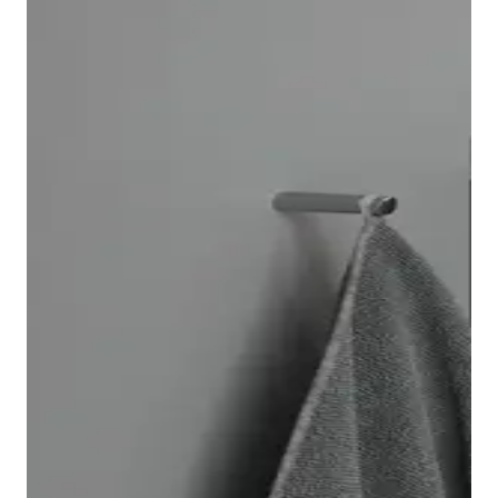
El inodoro suspendido Architec se instala rápida y
fácilmente gracias al sistema de fijación Durafix, que
queda totalmente oculto tras el montaje.
Opcionalmente, puede equipar el inodoro con la
tecnología de descarga
Duravit Rimless
®. Además,
también encontrará un bidé Architec a juego.