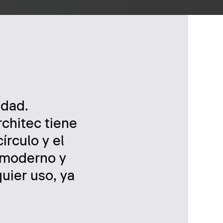
idad.
rchitec tiene
írculo y el
y moderno y
uier uso, ya