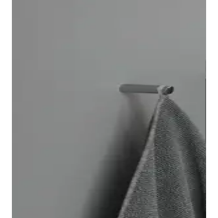
El inodoro suspendido Architec se instala rápida y
fácilmente gracias al sistema de fijación Durafix, que
queda totalmente oculto tras el montaje.
Opcionalmente, puede equipar el inodoro con la
tecnología de descarga
Duravit Rimless
®. Además,
también encontrará un bidé Architec a juego.