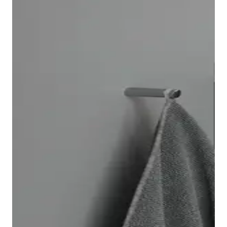
El inodoro suspendido Architec se instala rápida y
fácilmente gracias al sistema de fijación Durafix, que
queda totalmente oculto tras el montaje.
Opcionalmente, puede equipar el inodoro con la
tecnología de descarga
Duravit Rimless
®. Además,
también encontrará un bidé Architec a juego.