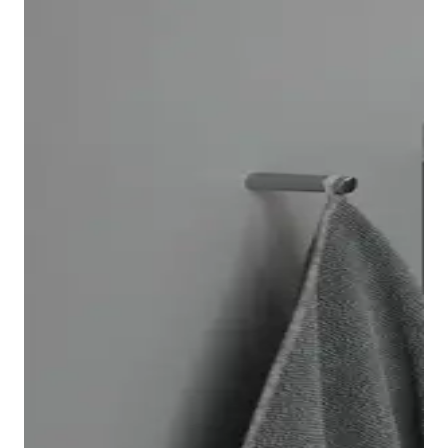
El inodoro suspendido Architec se instala rápida y
fácilmente gracias al sistema de fijación Durafix, que
queda totalmente oculto tras el montaje.
Opcionalmente, puede equipar el inodoro con la
tecnología de descarga
Duravit Rimless
®. Además,
también encontrará un bidé Architec a juego.