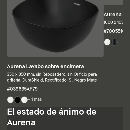
Aurena Ba
1600 x 1035 
#7005510
Aurena Lavabo sobre encimera
350 x 350 mm, sin Rebosadero, sin Orificio para
grifería, DuraShield, Rectificado: Sí, Negro Mate
#039635AF79
+ 1 más
Las estructuras inferiores y las encimeras también se
El estado de ánimo de
pueden combinar individualmente, combinando
estanterías abiertas con elementos con cajones o
Aurena
armarios de baño completamente cerrados. Otras