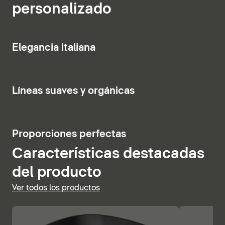
personalizado
otras cosas, por su biselado perimetral, las bañeras
también tienen en cuenta aspectos prácticos. Así, la
Mostrar inodoros y bidés
variante empotrada cuenta con un cajón de
almacenamiento que retoma el principio de las
Elegancia italiana
superficies de apoyo de los
lavabos
y, además, sirve
de conexión entre la bañera y la pared.
Líneas suaves y orgánicas
Bañeras y bañeras de hidromasaje y mostrar
Proporciones perfectas
Características destacadas
del producto
Ver todos los productos