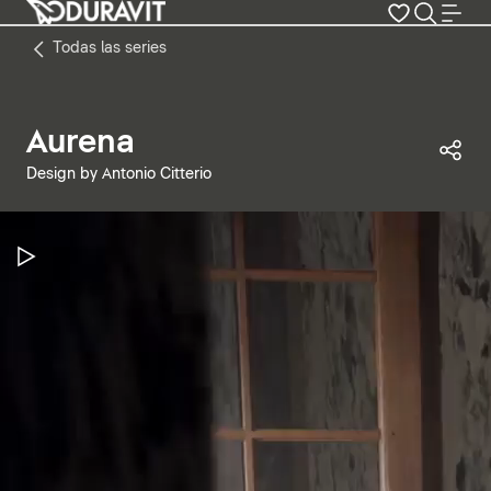
Todas las series
Aurena
Com
Design by Antonio Citterio
Pausar vídeo