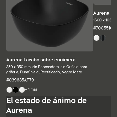
Aurena Ba
1600 x 1035 
#7005510
Aurena Lavabo sobre encimera
350 x 350 mm, sin Rebosadero, sin Orificio para
grifería, DuraShield, Rectificado, Negro Mate
#039635AF79
+ 1 más
Las estructuras inferiores y las encimeras también se
El estado de ánimo de
pueden combinar individualmente, combinando
estanterías abiertas con elementos con cajones o
Aurena
armarios de baño completamente cerrados. Otras