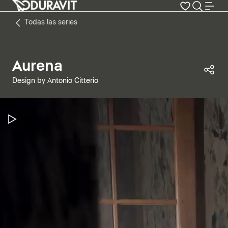
Todas las series
Aurena
Com
Design by Antonio Citterio
Pausar vídeo