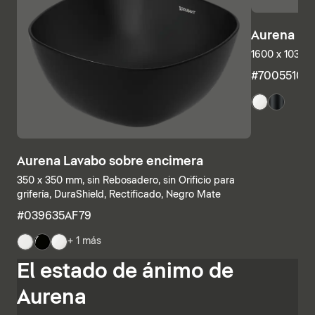
Aurena Ba
1600 x 1035 
#7005510
Aurena Lavabo sobre encimera
350 x 350 mm, sin Rebosadero, sin Orificio para
grifería, DuraShield, Rectificado, Negro Mate
#039635AF79
+ 1 más
Las estructuras inferiores y las encimeras también se
El estado de ánimo de
pueden combinar individualmente, combinando
estanterías abiertas con elementos con cajones o
Aurena
armarios de baño completamente cerrados. Otras