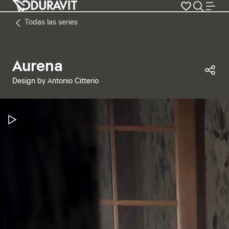
Todas las series
Aurena
Com
Design by Antonio Citterio
Pausar vídeo