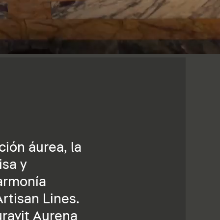
ción áurea, la
isa y
 armonía
rtisan Lines.
uravit Aurena