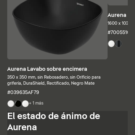
Aurena Ba
1600 x 1035 
#7005510
Aurena Lavabo sobre encimera
350 x 350 mm, sin Rebosadero, sin Orificio para
grifería, DuraShield, Rectificado, Negro Mate
#039635AF79
+ 1 más
Las estructuras inferiores y las encimeras también se
El estado de ánimo de
pueden combinar individualmente, combinando
estanterías abiertas con elementos con cajones o
Aurena
armarios de baño completamente cerrados. Otras