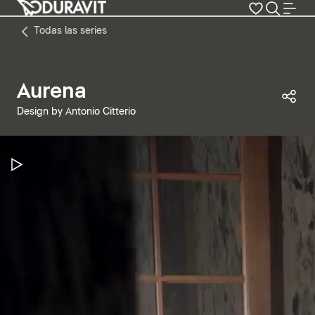
Todas las series
Aurena
Com
Design by Antonio Citterio
Pausar vídeo