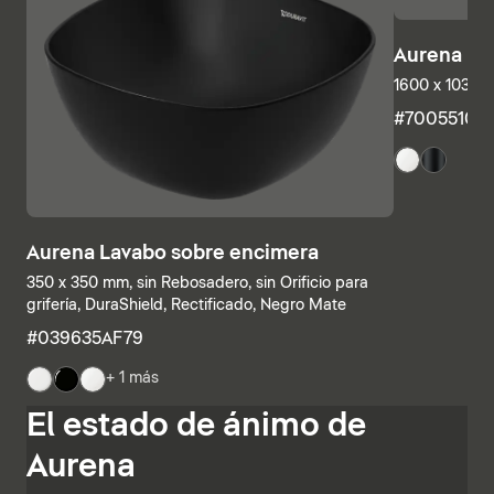
Aurena Ba
1600 x 1035 
#7005510
Aurena Lavabo sobre encimera
350 x 350 mm, sin Rebosadero, sin Orificio para
grifería, DuraShield, Rectificado, Negro Mate
#039635AF79
+ 1 más
Las estructuras inferiores y las encimeras también se
El estado de ánimo de
pueden combinar individualmente, combinando
estanterías abiertas con elementos con cajones o
Aurena
armarios de baño completamente cerrados. Otras