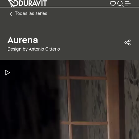
Todas las series
Aurena
Com
Design by Antonio Citterio
Pausar vídeo