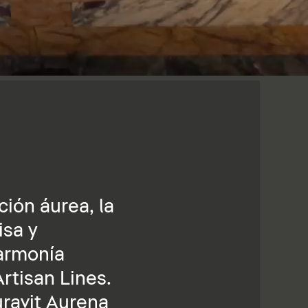
ción áurea, la
isa y
 armonía
rtisan Lines.
uravit Aurena