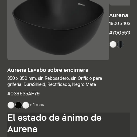
Aurena Ba
1600 x 1035 
#7005510
Aurena Lavabo sobre encimera
350 x 350 mm, sin Rebosadero, sin Orificio para
grifería, DuraShield, Rectificado, Negro Mate
#039635AF79
+ 1 más
Las estructuras inferiores y las encimeras también se
El estado de ánimo de
pueden combinar individualmente, combinando
estanterías abiertas con elementos con cajones o
Aurena
armarios de baño completamente cerrados. Otras