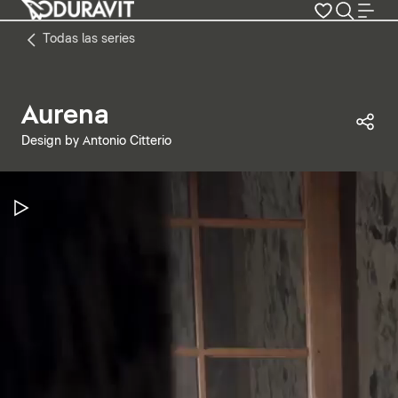
Todas las series
Aurena
Com
Design by Antonio Citterio
Pausar vídeo