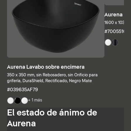
Aurena Ba
1600 x 1035 
#7005510
Aurena Lavabo sobre encimera
350 x 350 mm, sin Rebosadero, sin Orificio para
grifería, DuraShield, Rectificado, Negro Mate
#039635AF79
+ 1 más
Las estructuras inferiores y las encimeras también se
El estado de ánimo de
pueden combinar individualmente, combinando
estanterías abiertas con elementos con cajones o
Aurena
armarios de baño completamente cerrados. Otras