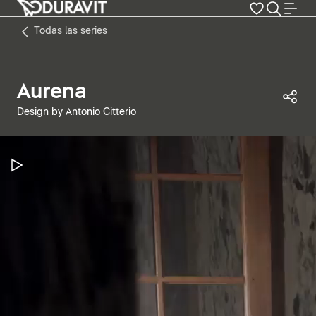
Todas las series
Aurena
Com
Design by Antonio Citterio
Pausar vídeo