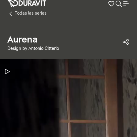
Todas las series
Aurena
Com
Design by Antonio Citterio
Pausar vídeo