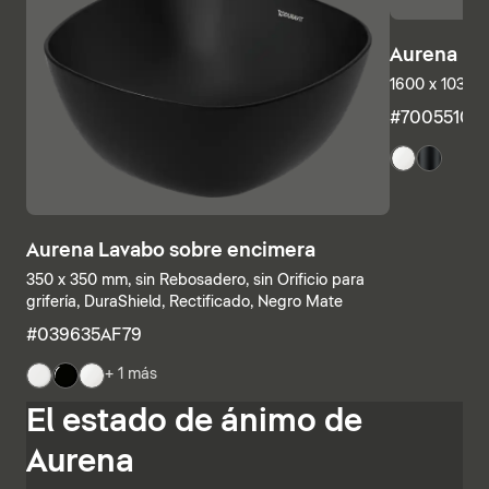
Aurena Ba
1600 x 1035 
#7005510
Aurena Lavabo sobre encimera
350 x 350 mm, sin Rebosadero, sin Orificio para
grifería, DuraShield, Rectificado, Negro Mate
#039635AF79
+ 1 más
Las estructuras inferiores y las encimeras también se
El estado de ánimo de
pueden combinar individualmente, combinando
estanterías abiertas con elementos con cajones o
Aurena
armarios de baño completamente cerrados. Otras