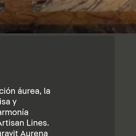
ción áurea, la
isa y
 armonía
rtisan Lines.
uravit Aurena