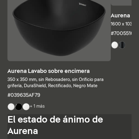
Aurena Ba
1600 x 1035 
#7005510
Aurena Lavabo sobre encimera
350 x 350 mm, sin Rebosadero, sin Orificio para
grifería, DuraShield, Rectificado, Negro Mate
#039635AF79
+ 1 más
Las estructuras inferiores y las encimeras también se
El estado de ánimo de
pueden combinar individualmente, combinando
estanterías abiertas con elementos con cajones o
Aurena
armarios de baño completamente cerrados. Otras