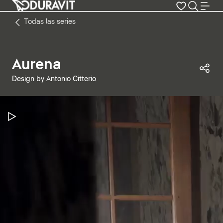
Todas las series
Aurena
Com
Design by Antonio Citterio
Pausar vídeo