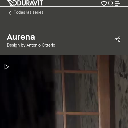
Todas las series
Aurena
Com
Design by Antonio Citterio
Pausar vídeo