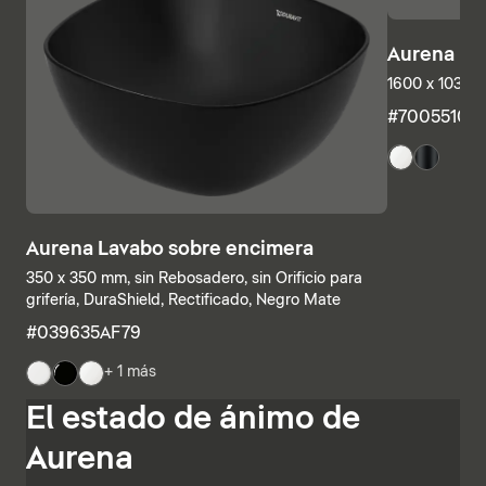
Aurena Ba
1600 x 1035 
#7005510
Aurena Lavabo sobre encimera
350 x 350 mm, sin Rebosadero, sin Orificio para
grifería, DuraShield, Rectificado, Negro Mate
#039635AF79
+ 1 más
Las estructuras inferiores y las encimeras también se
El estado de ánimo de
pueden combinar individualmente, combinando
estanterías abiertas con elementos con cajones o
Aurena
armarios de baño completamente cerrados. Otras