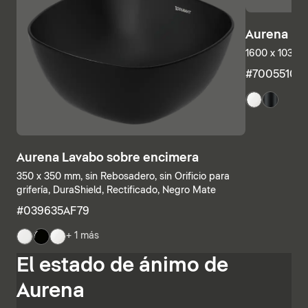
Aurena Ba
1600 x 1035 
#7005510
Aurena Lavabo sobre encimera
350 x 350 mm, sin Rebosadero, sin Orificio para
grifería, DuraShield, Rectificado, Negro Mate
#039635AF79
+ 1 más
Las estructuras inferiores y las encimeras también se
El estado de ánimo de
pueden combinar individualmente, combinando
estanterías abiertas con elementos con cajones o
Aurena
armarios de baño completamente cerrados. Otras