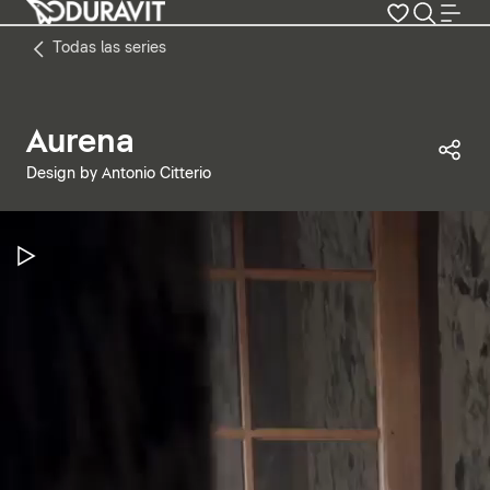
Todas las series
Aurena
Com
Design by Antonio Citterio
Pausar vídeo