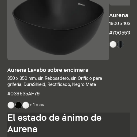
Aurena Ba
1600 x 1035 
#7005510
Aurena Lavabo sobre encimera
350 x 350 mm, sin Rebosadero, sin Orificio para
grifería, DuraShield, Rectificado, Negro Mate
#039635AF79
+ 1 más
Las estructuras inferiores y las encimeras también se
El estado de ánimo de
pueden combinar individualmente, combinando
estanterías abiertas con elementos con cajones o
Aurena
armarios de baño completamente cerrados. Otras