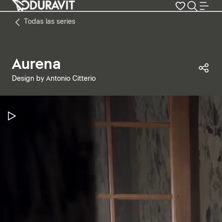
Todas las series
Aurena
Com
Design by Antonio Citterio
Pausar vídeo