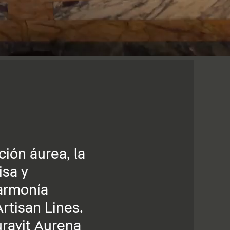
ción áurea, la
isa y
 armonía
rtisan Lines.
uravit Aurena