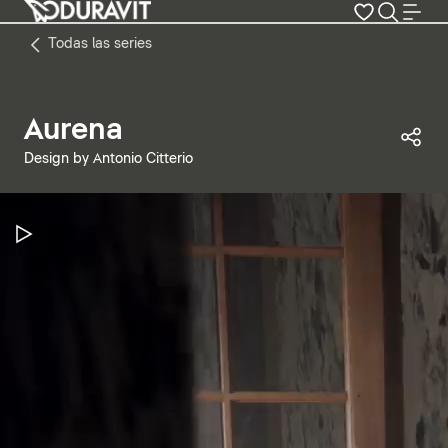
Todas las series
Aurena
Com
Design by Antonio Citterio
Pausar vídeo