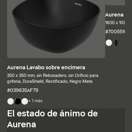
Aurena Ba
1600 x 1035 
#7005510
Aurena Lavabo sobre encimera
350 x 350 mm, sin Rebosadero, sin Orificio para
grifería, DuraShield, Rectificado, Negro Mate
#039635AF79
+ 1 más
Las estructuras inferiores y las encimeras también se
El estado de ánimo de
pueden combinar individualmente, combinando
estanterías abiertas con elementos con cajones o
Aurena
armarios de baño completamente cerrados. Otras