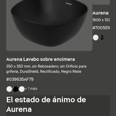
Aurena Ba
1600 x 1035 
#7005510
Aurena Lavabo sobre encimera
350 x 350 mm, sin Rebosadero, sin Orificio para
grifería, DuraShield, Rectificado, Negro Mate
#039635AF79
+ 1 más
Las estructuras inferiores y las encimeras también se
El estado de ánimo de
pueden combinar individualmente, combinando
estanterías abiertas con elementos con cajones o
Aurena
armarios de baño completamente cerrados. Otras