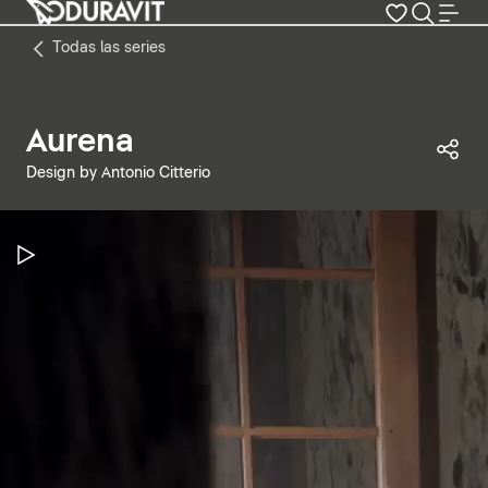
Todas las series
Aurena
Com
Design by Antonio Citterio
Pausar vídeo