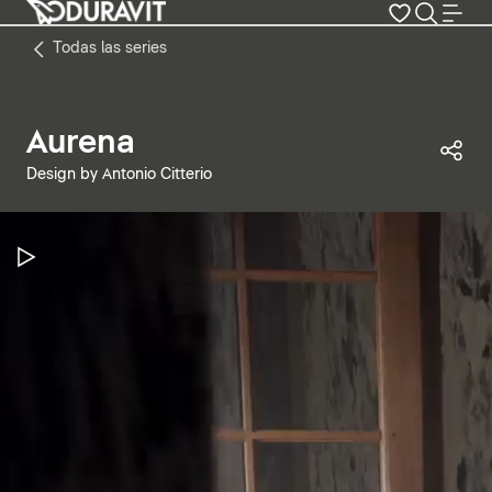
Todas las series
Aurena
Com
Design by Antonio Citterio
Pausar vídeo