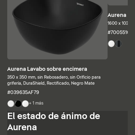
Aurena Ba
1600 x 1035 
#7005510
Aurena Lavabo sobre encimera
350 x 350 mm, sin Rebosadero, sin Orificio para
grifería, DuraShield, Rectificado, Negro Mate
#039635AF79
+ 1 más
Las estructuras inferiores y las encimeras también se
El estado de ánimo de
pueden combinar individualmente, combinando
estanterías abiertas con elementos con cajones o
Aurena
armarios de baño completamente cerrados. Otras