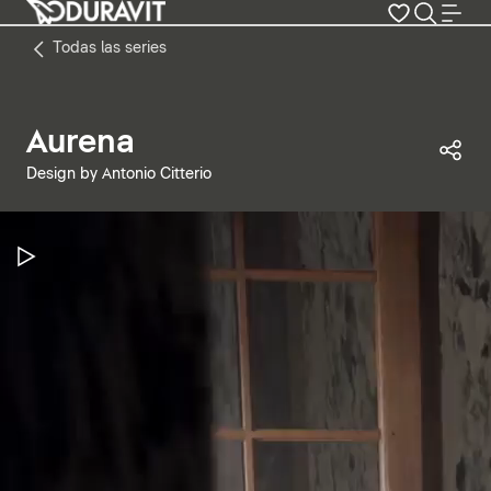
Todas las series
Aurena
Com
Design by Antonio Citterio
Pausar vídeo