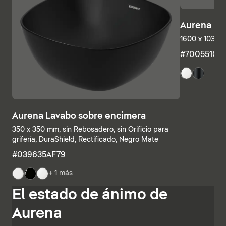
Aurena Ba
1600 x 1035 
#7005510
Aurena Lavabo sobre encimera
350 x 350 mm, sin Rebosadero, sin Orificio para
grifería, DuraShield, Rectificado, Negro Mate
#039635AF79
+ 1 más
Las estructuras inferiores y las encimeras también se
El estado de ánimo de
pueden combinar individualmente, combinando
estanterías abiertas con elementos con cajones o
Aurena
armarios de baño completamente cerrados. Otras