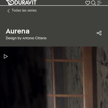
Todas las series
Aurena
Com
Design by Antonio Citterio
Pausar vídeo