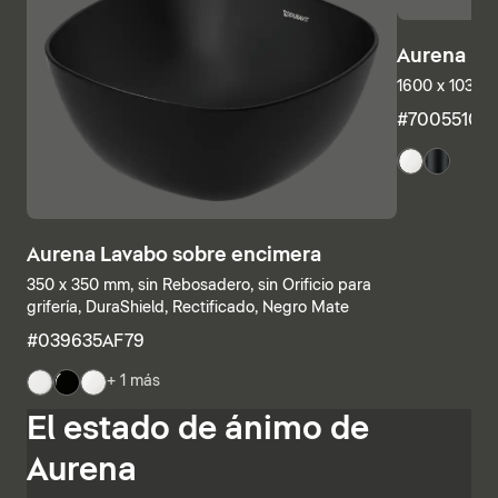
Aurena Ba
1600 x 1035 
#7005510
Aurena Lavabo sobre encimera
350 x 350 mm, sin Rebosadero, sin Orificio para
grifería, DuraShield, Rectificado, Negro Mate
#039635AF79
+ 1 más
Las estructuras inferiores y las encimeras también se
El estado de ánimo de
pueden combinar individualmente, combinando
estanterías abiertas con elementos con cajones o
Aurena
armarios de baño completamente cerrados. Otras