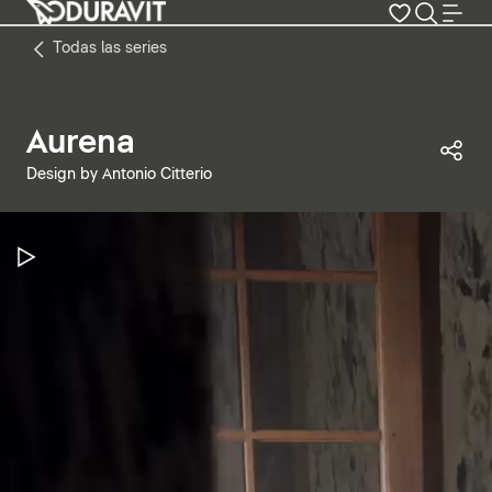
Todas las series
Aurena
Com
Design by Antonio Citterio
Pausar vídeo