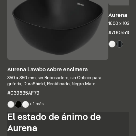
Aurena Ba
1600 x 1035 
#7005510
Aurena Lavabo sobre encimera
350 x 350 mm, sin Rebosadero, sin Orificio para
grifería, DuraShield, Rectificado, Negro Mate
#039635AF79
+ 1 más
Las estructuras inferiores y las encimeras también se
El estado de ánimo de
pueden combinar individualmente, combinando
estanterías abiertas con elementos con cajones o
Aurena
armarios de baño completamente cerrados. Otras