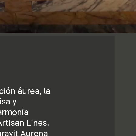
ción áurea, la
isa y
 armonía
rtisan Lines.
uravit Aurena