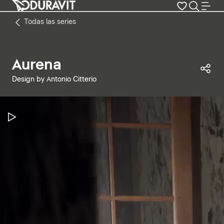
Todas las series
Aurena
Com
Design by Antonio Citterio
Pausar vídeo