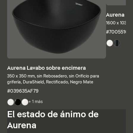
Aurena Ba
1600 x 1035 
#7005510
Aurena Lavabo sobre encimera
350 x 350 mm, sin Rebosadero, sin Orificio para
grifería, DuraShield, Rectificado, Negro Mate
#039635AF79
+ 1 más
Las estructuras inferiores y las encimeras también se
El estado de ánimo de
pueden combinar individualmente, combinando
estanterías abiertas con elementos con cajones o
Aurena
armarios de baño completamente cerrados. Otras