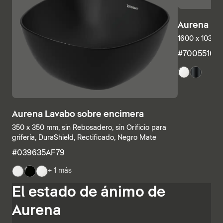
Aurena Ba
1600 x 1035 
#7005510
Aurena Lavabo sobre encimera
350 x 350 mm, sin Rebosadero, sin Orificio para
grifería, DuraShield, Rectificado, Negro Mate
#039635AF79
+ 1 más
Las estructuras inferiores y las encimeras también se
El estado de ánimo de
pueden combinar individualmente, combinando
estanterías abiertas con elementos con cajones o
Aurena
armarios de baño completamente cerrados. Otras