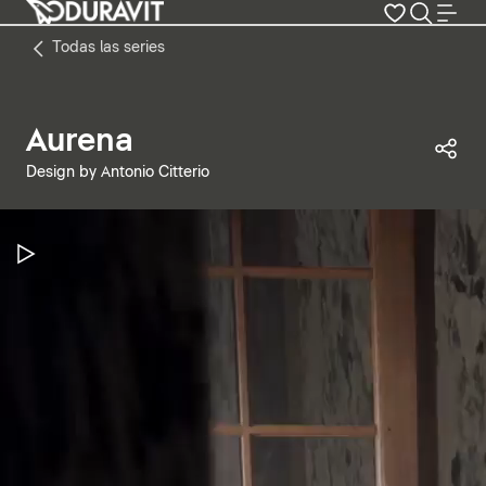
Todas las series
Aurena
Com
Design by Antonio Citterio
Pausar vídeo