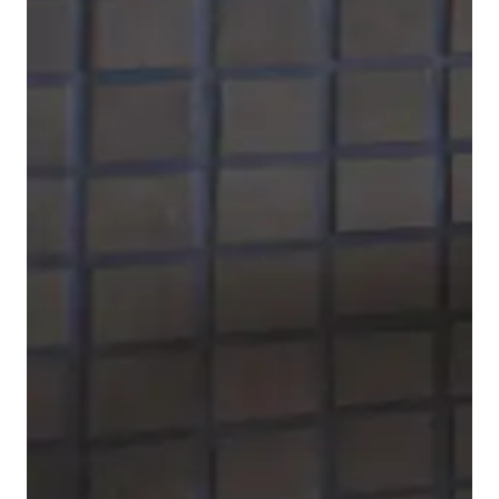
Para completar la serie de grifería, Duravit B.1
también ofrece
grifería para bidé
. La ventaja aquí es
la articulación esférica en la salida, que permite
ajustar de forma óptima la posición del chorro de
agua.
Mostrar griferías para bidé