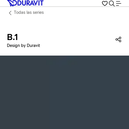
Todas las series
B.1
Com
Design by Duravit