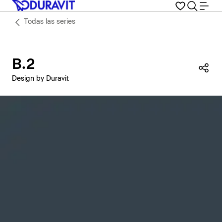
Todas las series
B.2
Com
Design by Duravit