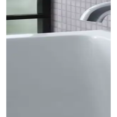
Los grifos monomando para bañera B.2 están
disponibles en versiones empotradas y sobrepiso,
pudiendo combinarse estas últimas con nuestro
desagüe universal para bañera. También cabe
destacar los símbolos fáciles de entender y
resistentes a la abrasión, que facilitan el manejo de la
grifería empotrada. En la grifería de bañera vista, el
desagüe de bañera está integrado, y el cambio a las
Teleduchas se realiza mediante un tirador. De este
modo, ofrecen soluciones para cualquier
bañera
.
Siempre con el mismo enfoque: un diseño atemporal,
un tacto agradable y un manejo sencillo.
En la zona de la ducha, la gama B.2 ofrece productos
adecuados para prácticamente cualquier situación en
el baño: griferías empotradas para uno o dos
Mostrar grifería para bañera
usuarios, variantes y termostatos para montaje en