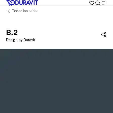
Todas las series
B.2
Com
Design by Duravit