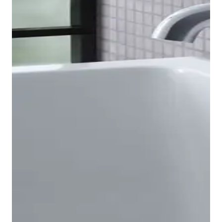
Los grifos monomando para bañera B.2 están
disponibles en versiones empotradas y sobrepiso,
pudiendo combinarse estas últimas con nuestro
desagüe universal para bañera. También cabe
destacar los símbolos fáciles de entender y
resistentes a la abrasión, que facilitan el manejo de la
grifería empotrada. En la grifería de bañera vista, el
desagüe de bañera está integrado, y el cambio a las
Teleduchas se realiza mediante un tirador. De este
modo, ofrecen soluciones para cualquier
bañera
.
Siempre con el mismo enfoque: un diseño atemporal,
un tacto agradable y un manejo sencillo.
En la zona de la ducha, la gama B.2 ofrece productos
adecuados para prácticamente cualquier situación en
el baño: griferías empotradas para uno o dos
Mostrar grifería para bañera
usuarios, variantes y termostatos para montaje en