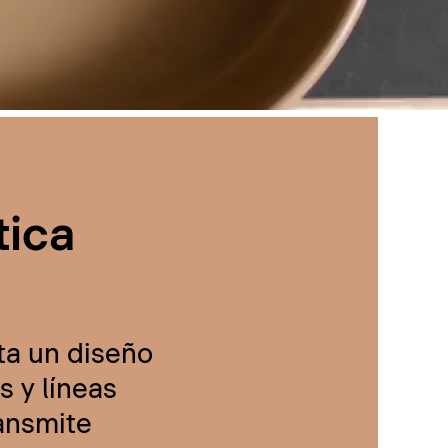
tica
ta un diseño
 y líneas
ransmite