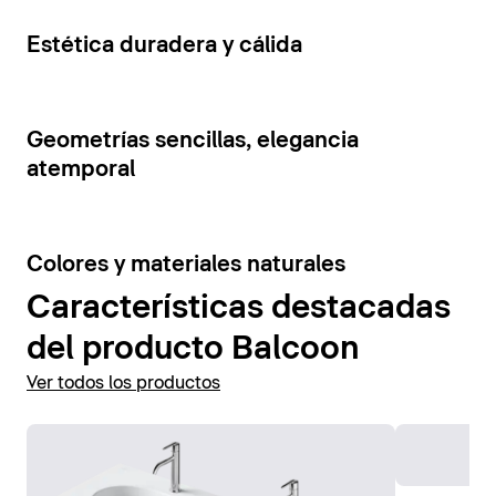
cajones y estantes abiertos. La tensión visual de los
Mostrar accesorios
elementos del mueble se ve reforzada por la
5
Estética duradera y cálida
combinación de colores contrastantes.
Mostrar muebles de baño
7
Geometrías sencillas, elegancia
atemporal
6
Colores y materiales naturales
Características destacadas
del producto Balcoon
Ver todos los productos