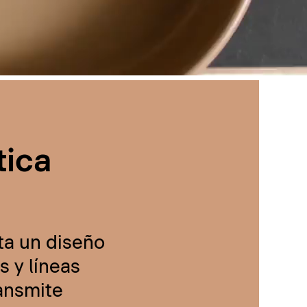
tica
ta un diseño
 y líneas
ransmite