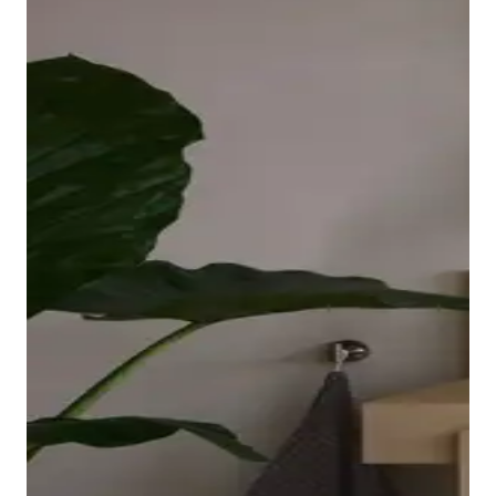
borde ovalado y elevado de la bañera descansa sobre
una placa acrílica sin juntas que llega hasta las
esquinas y es fácil de limpiar. El interior ergonómico,
disponible en Blanco o Blanco mate, invita a relajarse
en el baño.
Mostrar bañeras
Los grifos adecuados para lavabo, bidé, ducha y
bañera completan la gama de la serie Balcoon. Su
manilla elíptica se integra en el cuerpo del grifo con
un suave arco y resulta muy agradable al tacto.