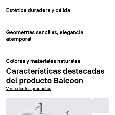
cajones y estantes abiertos. La tensión visual de los
Mostrar accesorios
elementos del mueble se ve reforzada por la
5
Estética duradera y cálida
combinación de colores contrastantes.
Mostrar muebles de baño
7
Geometrías sencillas, elegancia
atemporal
6
Colores y materiales naturales
Características destacadas
del producto Balcoon
Ver todos los productos