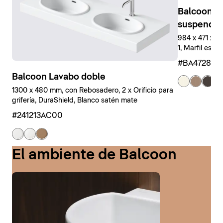
Balcoon M
suspendid
984 x 471 x 
1, Marfil estr
#BA47280J
Balcoon Lavabo doble
+ 
1300 x 480 mm, con Rebosadero, 2 x Orificio para
grifería, DuraShield, Blanco satén mate
#241213AC00
El ambiente de Balcoon