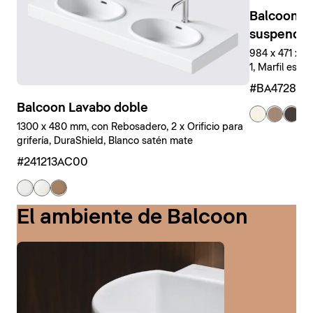
Balcoon M
suspendid
984 x 471 x 
1, Marfil estr
#BA47280J
Balcoon Lavabo doble
+ 
1300 x 480 mm, con Rebosadero, 2 x Orificio para
grifería, DuraShield, Blanco satén mate
#241213AC00
El ambiente de Balcoon