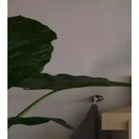
borde ovalado y elevado de la bañera descansa sobre
una placa acrílica sin juntas que llega hasta las
esquinas y es fácil de limpiar. El interior ergonómico,
disponible en Blanco o Blanco mate, invita a relajarse
en el baño.
Mostrar bañeras
Los grifos adecuados para lavabo, bidé, ducha y
bañera completan la gama de la serie Balcoon. Su
manilla elíptica se integra en el cuerpo del grifo con
un suave arco y resulta muy agradable al tacto.