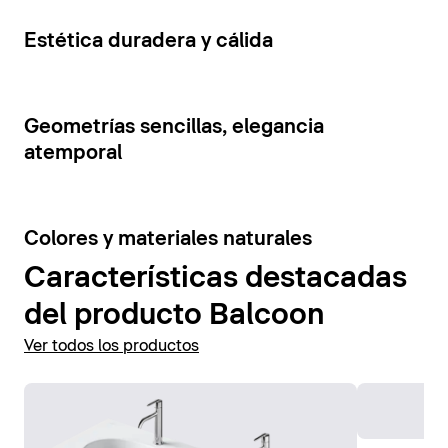
cajones y estantes abiertos. La tensión visual de los
Mostrar accesorios
elementos del mueble se ve reforzada por la
5
Estética duradera y cálida
combinación de colores contrastantes.
Mostrar muebles de baño
7
Geometrías sencillas, elegancia
atemporal
6
Colores y materiales naturales
Características destacadas
del producto Balcoon
Ver todos los productos