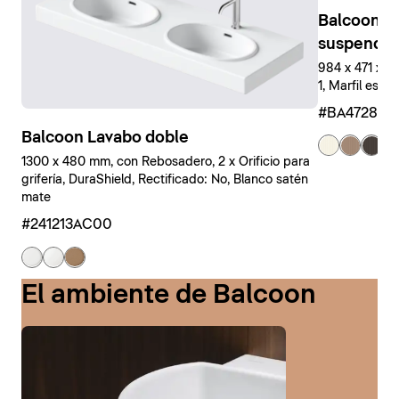
Balcoon M
suspendid
984 x 471 x 
1, Marfil estr
#BA47280J
Balcoon Lavabo doble
+ 
1300 x 480 mm, con Rebosadero, 2 x Orificio para
grifería, DuraShield, Rectificado: No, Blanco satén
mate
#241213AC00
El ambiente de Balcoon