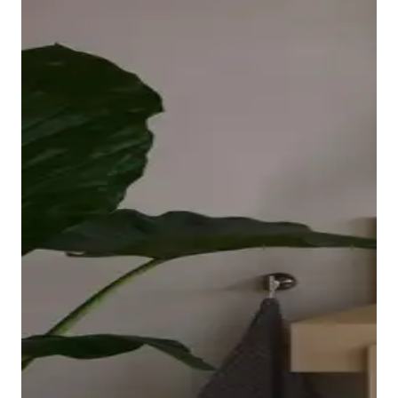
borde ovalado y elevado de la bañera descansa sobre
una placa acrílica sin juntas que llega hasta las
esquinas y es fácil de limpiar. El interior ergonómico,
disponible en Blanco o Blanco mate, invita a relajarse
en el baño.
Mostrar bañeras
Los grifos adecuados para lavabo, bidé, ducha y
bañera completan la gama de la serie Balcoon. Su
manilla elíptica se integra en el cuerpo del grifo con
un suave arco y resulta muy agradable al tacto.