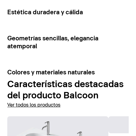
cajones y estantes abiertos. La tensión visual de los
Mostrar accesorios
elementos del mueble se ve reforzada por la
5
Estética duradera y cálida
combinación de colores contrastantes.
Mostrar muebles de baño
7
Geometrías sencillas, elegancia
atemporal
6
Colores y materiales naturales
Características destacadas
del producto Balcoon
Ver todos los productos