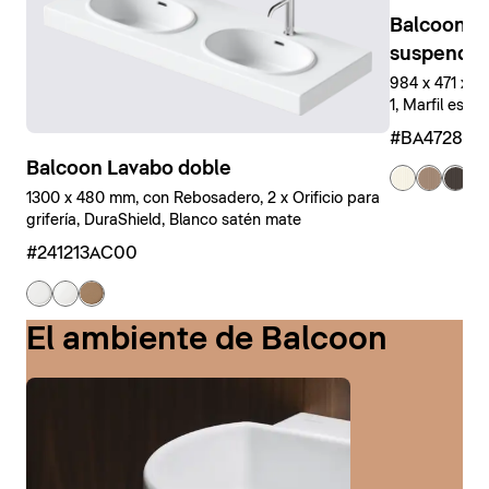
Balcoon M
suspendid
984 x 471 x 
1, Marfil estr
#BA47280J
Balcoon Lavabo doble
+ 
1300 x 480 mm, con Rebosadero, 2 x Orificio para
grifería, DuraShield, Blanco satén mate
#241213AC00
El ambiente de Balcoon