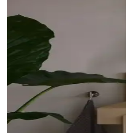
borde ovalado y elevado de la bañera descansa sobre
una placa acrílica sin juntas que llega hasta las
esquinas y es fácil de limpiar. El interior ergonómico,
disponible en Blanco o Blanco mate, invita a relajarse
en el baño.
Mostrar bañeras
Los grifos adecuados para lavabo, bidé, ducha y
bañera completan la gama de la serie Balcoon. Su
manilla elíptica se integra en el cuerpo del grifo con
un suave arco y resulta muy agradable al tacto.