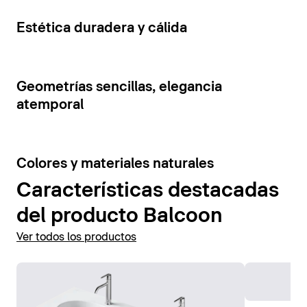
cajones y estantes abiertos. La tensión visual de los
Mostrar accesorios
elementos del mueble se ve reforzada por la
5
Estética duradera y cálida
combinación de colores contrastantes.
Mostrar muebles de baño
7
Geometrías sencillas, elegancia
atemporal
6
Colores y materiales naturales
Características destacadas
del producto Balcoon
Ver todos los productos