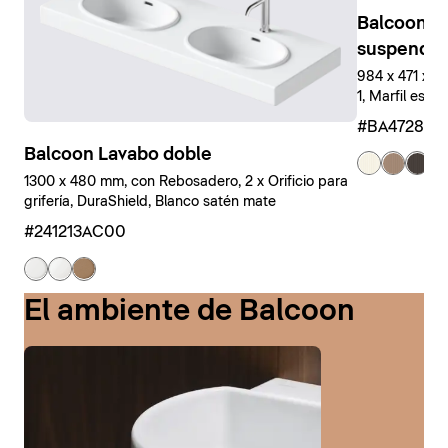
Balcoon M
suspendid
984 x 471 x 
1, Marfil estr
#BA47280J
Balcoon Lavabo doble
+ 
1300 x 480 mm, con Rebosadero, 2 x Orificio para
grifería, DuraShield, Blanco satén mate
#241213AC00
El ambiente de Balcoon