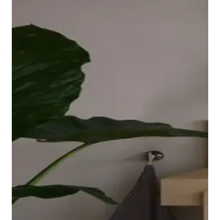
borde ovalado y elevado de la bañera descansa sobre
una placa acrílica sin juntas que llega hasta las
esquinas y es fácil de limpiar. El interior ergonómico,
disponible en Blanco o Blanco mate, invita a relajarse
en el baño.
Mostrar bañeras
Los grifos adecuados para lavabo, bidé, ducha y
bañera completan la gama de la serie Balcoon. Su
manilla elíptica se integra en el cuerpo del grifo con
un suave arco y resulta muy agradable al tacto.