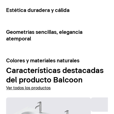
cajones y estantes abiertos. La tensión visual de los
Mostrar accesorios
elementos del mueble se ve reforzada por la
5
Estética duradera y cálida
combinación de colores contrastantes.
Mostrar muebles de baño
7
Geometrías sencillas, elegancia
atemporal
6
Colores y materiales naturales
Características destacadas
del producto Balcoon
Ver todos los productos