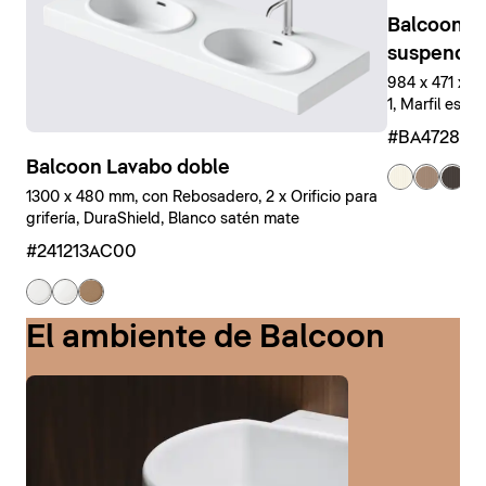
Balcoon M
suspendid
984 x 471 x 
1, Marfil estr
#BA47280J
Balcoon Lavabo doble
+ 
1300 x 480 mm, con Rebosadero, 2 x Orificio para
grifería, DuraShield, Blanco satén mate
#241213AC00
El ambiente de Balcoon