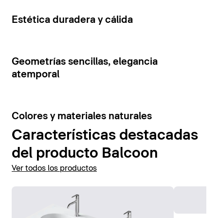
cajones y estantes abiertos. La tensión visual de los
Mostrar accesorios
elementos del mueble se ve reforzada por la
5
Estética duradera y cálida
combinación de colores contrastantes.
Mostrar muebles de baño
7
Geometrías sencillas, elegancia
atemporal
6
Colores y materiales naturales
Características destacadas
del producto Balcoon
Ver todos los productos