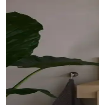
borde ovalado y elevado de la bañera descansa sobre
una placa acrílica sin juntas que llega hasta las
esquinas y es fácil de limpiar. El interior ergonómico,
disponible en Blanco o Blanco mate, invita a relajarse
en el baño.
Mostrar bañeras
Los grifos adecuados para lavabo, bidé, ducha y
bañera completan la gama de la serie Balcoon. Su
manilla elíptica se integra en el cuerpo del grifo con
un suave arco y resulta muy agradable al tacto.