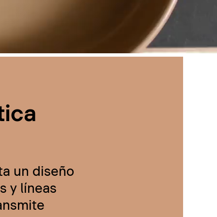
tica
ta un diseño
 y líneas
ransmite