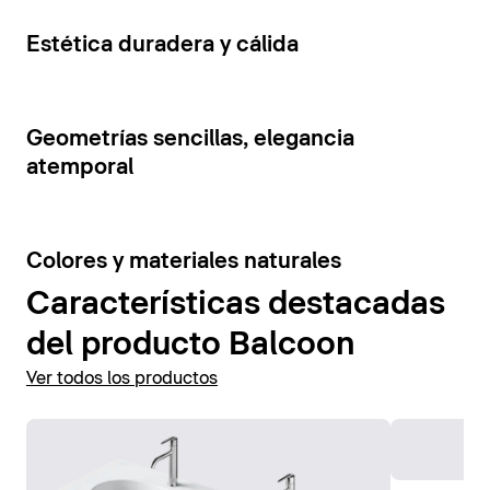
cajones y estantes abiertos. La tensión visual de los
Mostrar accesorios
elementos del mueble se ve reforzada por la
5
Estética duradera y cálida
combinación de colores contrastantes.
Mostrar muebles de baño
7
Geometrías sencillas, elegancia
atemporal
6
Colores y materiales naturales
Características destacadas
del producto Balcoon
Ver todos los productos