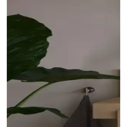
borde ovalado y elevado de la bañera descansa sobre
una placa acrílica sin juntas que llega hasta las
esquinas y es fácil de limpiar. El interior ergonómico,
disponible en Blanco o Blanco mate, invita a relajarse
en el baño.
Mostrar bañeras
Los grifos adecuados para lavabo, bidé, ducha y
bañera completan la gama de la serie Balcoon. Su
manilla elíptica se integra en el cuerpo del grifo con
un suave arco y resulta muy agradable al tacto.