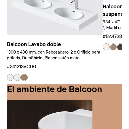
Balcoon M
suspendid
984 x 471 x 
1, Marfil estr
#BA47280J
Balcoon Lavabo doble
+ 
1300 x 480 mm, con Rebosadero, 2 x Orificio para
grifería, DuraShield, Blanco satén mate
#241213AC00
El ambiente de Balcoon