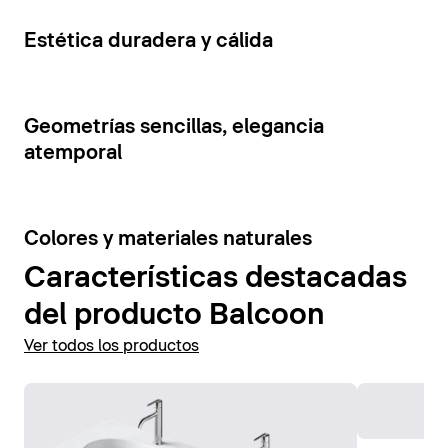
cajones y estantes abiertos. La tensión visual de los
Mostrar accesorios
elementos del mueble se ve reforzada por la
5
Estética duradera y cálida
combinación de colores contrastantes.
Mostrar muebles de baño
7
Geometrías sencillas, elegancia
atemporal
6
Colores y materiales naturales
Características destacadas
del producto Balcoon
Ver todos los productos