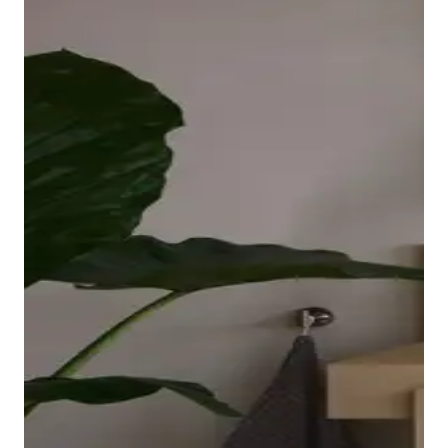
borde ovalado y elevado de la bañera descansa sobre
una placa acrílica sin juntas que llega hasta las
esquinas y es fácil de limpiar. El interior ergonómico,
disponible en Blanco o Blanco mate, invita a relajarse
en el baño.
Mostrar bañeras
Los grifos adecuados para lavabo, bidé, ducha y
bañera completan la gama de la serie Balcoon. Su
manilla elíptica se integra en el cuerpo del grifo con
un suave arco y resulta muy agradable al tacto.