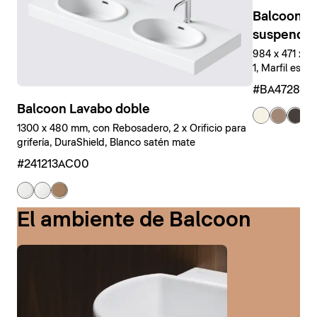
Balcoon M
suspendid
984 x 471 x 
1, Marfil estr
#BA47280J
Balcoon Lavabo doble
+ 
1300 x 480 mm, con Rebosadero, 2 x Orificio para
grifería, DuraShield, Blanco satén mate
#241213AC00
El ambiente de Balcoon