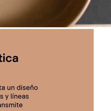
tica
ta un diseño
 y líneas
ransmite