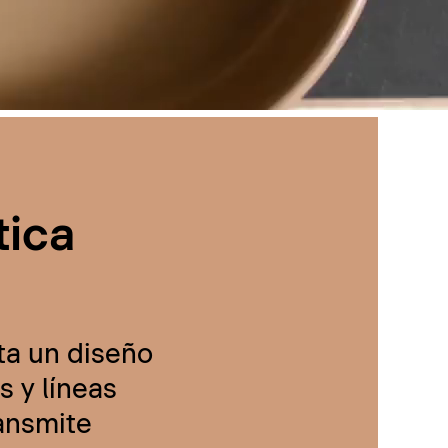
tica
ta un diseño
 y líneas
ransmite